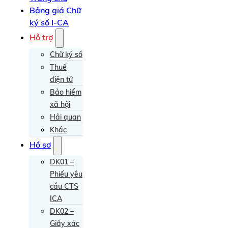
Bảng giá Chữ
ký số I-CA
Hỗ trợ
Chữ ký số
Thuế
điện tử
Bảo hiểm
xã hội
Hải quan
Khác
Hồ sơ
DK01 –
Phiếu yêu
cầu CTS
ICA
DK02 –
Giấy xác