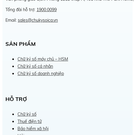
Tổng đài hỗ trợ:
1900.0099
Email:
sales@chukysoica.vn
SẢN PHẨM
Chữ ký số máy chủ – HSM
Chữ ký số cá nhân
Chữ ký số doanh nghiệp
HỖ TRỢ
Chữ ký số
Thuế điện tử
Bảo hiểm xã hội