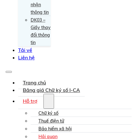
nhận
thông tin
DK03 –
Giấy thay
đổi thông
tin
Tải về
Liên hệ
Trang chủ
Bảng giá Chữ ký số I-CA
Hỗ trợ
Chữ ký số
Thuế điện tử
Bảo hiểm xã hội
Hải quan