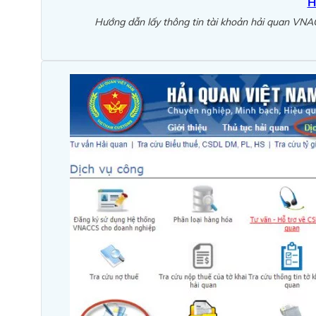
H
Hướng dẫn lấy thông tin tài khoản hải quan VNAC