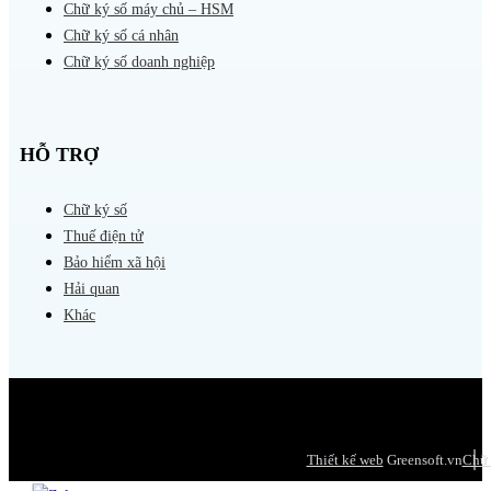
Chữ ký số máy chủ – HSM
Chữ ký số cá nhân
Chữ ký số doanh nghiệp
HỖ TRỢ
Chữ ký số
Thuế điện tử
Bảo hiểm xã hội
Hải quan
Khác
Thiết kế web
Greensoft.vn
Chữ 