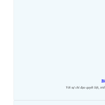
Bộ
Với sự chỉ đạo quyết liệt, t