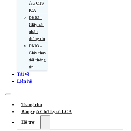
cầu CTS
ICA
DK02 –
Giấy xác
nhận
thông tin
DK03 –
Giấy thay
đổi thông
tin
Tải về
Liên hệ
Trang chủ
Bảng giá Chữ ký số I-CA
Hỗ trợ