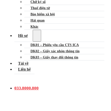
Chữ ký số
Thuế điện tử
Bảo hiểm xã hội
Hải quan
Khác
Hồ sơ
DK01 – Phiếu yêu cầu CTS ICA
DK02 – Giấy xác nhận thông tin
DK03 – Giấy thay đổi thông tin
Tải về
Liên hệ
033.8000.800