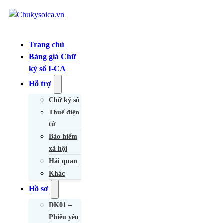
Trang chủ
Bảng giá Chữ
ký số I-CA
Hỗ trợ
Chữ ký số
Thuế điện
tử
Bảo hiểm
xã hội
Hải quan
Khác
Hồ sơ
DK01 –
Phiếu yêu