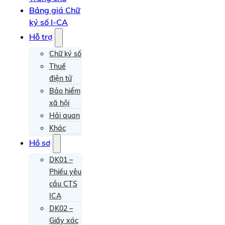
Bảng giá Chữ
ký số I-CA
Hỗ trợ
Chữ ký số
Thuế
điện tử
Bảo hiểm
xã hội
Hải quan
Khác
Hồ sơ
DK01 –
Phiếu yêu
cầu CTS
ICA
DK02 –
Giấy xác