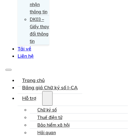
nhận
thông tin
DK03 –
Giấy thay
đổi thông
tin
Tải về
Liên hệ
Trang chủ
Bảng giá Chữ ký số I-CA
Hỗ trợ
Chữ ký số
Thuế điện tử
Bảo hiểm xã hội
Hải quan