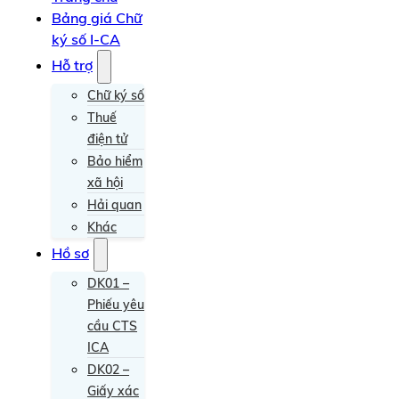
Bảng giá Chữ
ký số I-CA
Hỗ trợ
Chữ ký số
Thuế
điện tử
Bảo hiểm
xã hội
Hải quan
Khác
Hồ sơ
DK01 –
Phiếu yêu
cầu CTS
ICA
DK02 –
Giấy xác