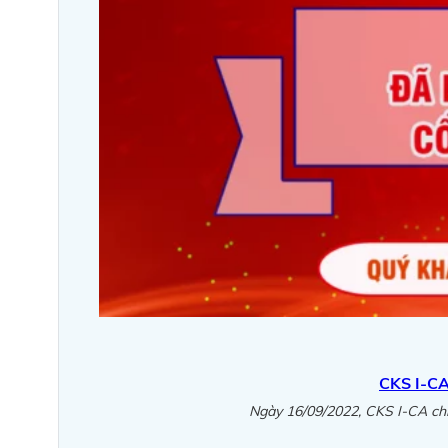
CKS I-CA
Ngày 16/09/2022, CKS I-CA chí