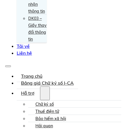
nhận
thông tin
DK03 –
Giấy thay
đổi thông
tin
Tải về
Liên hệ
Trang chủ
Bảng giá Chữ ký số I-CA
Hỗ trợ
Chữ ký số
Thuế điện tử
Bảo hiểm xã hội
Hải quan