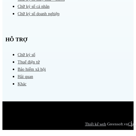
Chữ ký số cá nhân
Chữ ký số doanh nghiệp
HỖ TRỢ
Chữ ký số
Thuế điện tử
Bảo hiểm xã hội
Hải quan
Khác
Thiết kế web
Greensoft.vn
Chữ 