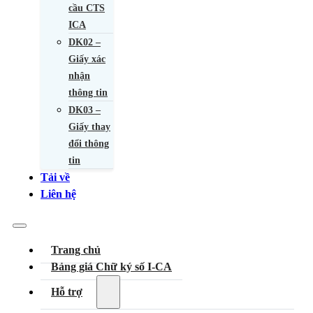
cầu CTS
ICA
DK02 –
Giấy xác
nhận
thông tin
DK03 –
Giấy thay
đổi thông
tin
Tải về
Liên hệ
Trang chủ
Bảng giá Chữ ký số I-CA
Hỗ trợ