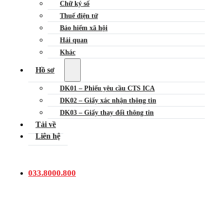
Chữ ký số
Thuế điện tử
Bảo hiểm xã hội
Hải quan
Khác
Hồ sơ
DK01 – Phiếu yêu cầu CTS ICA
DK02 – Giấy xác nhận thông tin
DK03 – Giấy thay đổi thông tin
Tải về
Liên hệ
033.8000.800